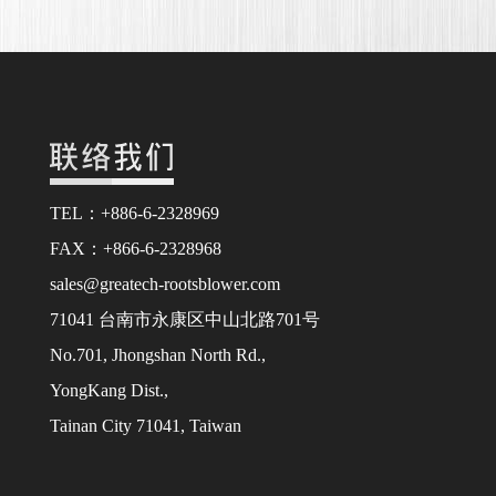
TEL：+886-6-2328969
FAX：+866-6-2328968
sales@greatech-rootsblower.com
71041 台南市永康区中山北路701号
No.701, Jhongshan North Rd.,
YongKang Dist.,
Tainan City 71041, Taiwan