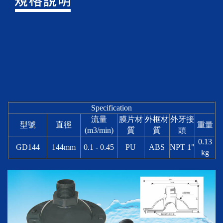
Specification
流量
膜片材
外框材
外牙接
型號
直徑
重量
(m3/min)
質
質
頭
0.13
GD144
144mm
0.1 - 0.45
PU
ABS
NPT 1"
kg