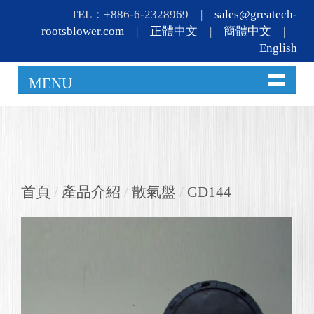
TEL：+886-6-2328969 |
sales@greatech-
rootsblower.com
|
正體中文
|
簡體中文
|
English
MENU
首頁
/
產品介紹
/
散氣盤
/
GD144