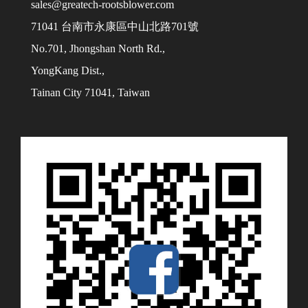
sales@greatech-rootsblower.com
71041 台南市永康區中山北路701號
No.701, Jhongshan North Rd.,
YongKang Dist.,
Tainan City 71041, Taiwan